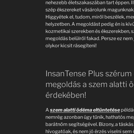
nehezebb életszakaszában tart éppen. Il
szép ékszereket vásárolunk magunknak
Higgyétek el, tudom, miről beszélek, mer
helyzetben. A megoldást pedig én is kív
kozmetikai szerekben és ékszerekben, s
megoldás belülről fakad. Persze ez nem j
olykor kicsit rásegíteni!
InsanTense Plus szérum 
megoldás a szem alatti 
érdekében!
A
szem alatti ödéma eltüntetése
példá
nemrég azonban úgy tűnik, hathatós meg
barátnőm segítségével. Bizony, a táská
hívogatóak, és nem jó érzés viselni sem