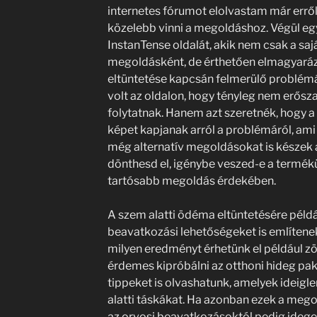
internetes fórumot elolvastam már errő
közelebb vinni a megoldáshoz. Végül eg
InstanTense oldalát, akik nem csak a saj
megoldásként, de érthetően elmagyará
eltüntetése kapcsán felmerülő problémá
volt az oldalon, hogy tényleg nem erősz
folytatnak. Hanem azt szeretnék, hogy a 
képet kapjanak arról a problémáról, ami 
még alternatív megoldásokat is készek 
dönthesd el, igénybe veszed-e a termé
tartósabb megoldás érdekében.
A szem alatti ödéma eltüntetésére példá
beavatkozási lehetőségeket is említenek
milyen eredményt érhetünk el például zö
érdemes kipróbálni az otthoni hideg pak
tippeket is olvashatunk, amelyek ideigl
alatti táskákat. Ha azonban ezek a me
az orvosi beavatkozásoktól pedig ideg