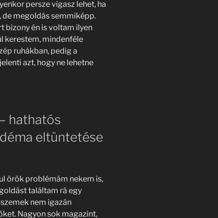
yenkor persze vigasz lehet, ha
, de megoldás semmiképp.
t bizony én is voltam ilyen
ül kerestem, mindenféle
zép ruhákban, pedig a
elenti azt, hogy ne lehetne
– hathatós
ödéma eltüntetése
ul örök problémám nekem is,
oldást találtam rá egy
s szemek nem igazán
 őket. Nagyon sok magazint,