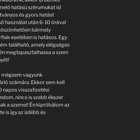
melő hatású szérumukat is!
tványos és gyors hatást
ső használat után 6-10 órával
 köszönhetően bármely
rfiak esetében is hatásos. Egy
ém található, amely elégséges
őrén megtapasztalhassa a szem
yét!
el mégsem vagyunk
árló számára. Ekkor sem kell
0 napos visszafizetési
ondom, nincs is szebb ékszer
ak a szemei! Én kipróbálom az
te is így az üdébb és