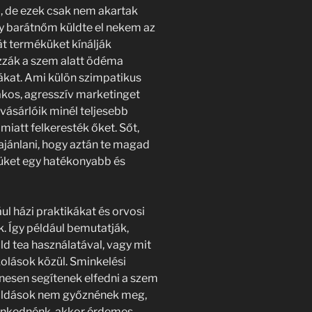
l, de ezek csak nem akartak
y barátnőm küldte el nekem az
át terméküket kínálják
zzák a szem alatt ödéma
kat. Ami külön szimpatikus
akos, agresszív marketinget
vásárlóik minél teljesebb
miatt felkeresték őket. Sőt,
ajánlani, hogy aztán te magad
küket egy hatékonyabb és
ul házi praktikákat és orvosi
. Így például bemutatják,
ld tea használatával, vagy mit
olások közül. Sminkelési
enesen segítenek elfedni a szem
goldások nem győznének meg,
enkednénk, akkor érdemes