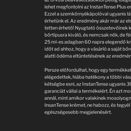
lehet megfontolni az InstanTense Plus e
Ezzel a szemkörnyékápolóval ugyanis lá
érhetünk el. Az eredmény akár már az el
tetten érhető! Nyugtató összetevőinek
bőrtípusra kiváló, és nemcsak nők, de fé
25 ml-es adagban 60 napra elegendő kr
időt ad ahhoz, hogy a vásárló a saját b
alatti ödéma eltüntetésének az eredmén
Persze előfordulhat, hogy egy termékk
elégedettek, hiába hatékony a többi vás
kétségbe esni, az InstanTense ugyanis 3
garanciát vállal a termékeiért. Én azt m
annál, mint amikor valakinek mosolyogn
InsanTense krémet, ne habozz, és tegyél 
egészségesebb megjelenésért.