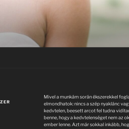
Mivel a munkám során ékszerekkel fogl
SZER
elmondhatok: nincs a szép nyaklánc vag
kedvtelen, beesett arcot fel tudna vidíta
benne, hogy a kedvtelenséget nem az oko
ember lenne. Azt már sokkal inkább, hog