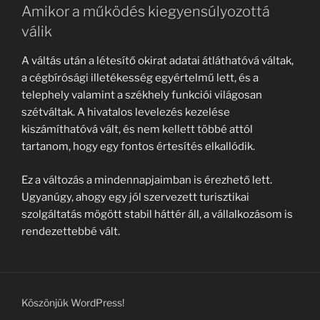
Amikor a működés kiegyensúlyozottá
válik
A váltás után a létesítő okirat adatai átláthatóvá váltak,
a cégbírósági illetékesség egyértelmű lett, és a
telephely valamint a székhely funkciói világosan
szétváltak. A hivatalos levelezés kezelése
kiszámíthatóvá vált, és nem kellett többé attól
tartanom, hogy egy fontos értesítés elkallódik.
Ez a változás a mindennapjaimban is érezhető lett.
Ugyanúgy, ahogy egy jól szervezett turisztikai
szolgáltatás mögött stabil háttér áll, a vállalkozásom is
rendezettebbé vált.
Köszönjük WordPress!