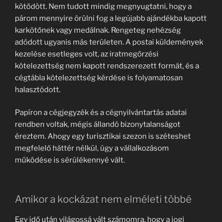
kötődött. Nem tudott mindig megnyugtatni, hogy a
párom mennyire örülni fog a legújabb ajándékba kapott
karkötőnek vagy medálnak. Rengeteg nehézség
adódott ugyanis más területen. A postai küldemények
kezelése esetleges volt, az iratmegőrzési
kötelezettség nem kapott rendszerezett formát, és a
cégtábla kötelezettség kérdése is folyamatosan
halasztódott.
Papíron a cégjegyzék és a cégnyilvántartás adatai
rendben voltak, mégis állandó bizonytalanságot
éreztem. Ahogy egy turisztikai szezon is széteshet
megfelelő háttér nélkül, úgy a vállalkozásom
működése is sérülékennyé vált.
Amikor a kockázat nem elméleti többé
Egy idő után világossá vált számomra, hogy a jogi