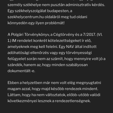
személy székhelye nem pusztán adminisztratív kérdés.
Egy székhelyszolgálat budapesten, a
szekhelycentrum.hu oldaláról meg tud oldani
könnyedén egy ilyen problémát!
A Polgári Törvénykönyv, a Cégtörvény és a 7/2017. (VI.
1.) IM rendelet konkrét kötelezettségeket ír elő,
amelyeknek meg kell felelni. Egy NAV által indított
adóhatósági ellenőrzés vagy egy törvényességi
felügyelet során nem az számít, hogy mennyire volt jó a
szándék, hanem az, hogy minden szabályosan
dokumentált-e.
Ebben a helyzetben már nem volt elég megnyugtatni
magam azzal, hogy majd később rendezek mindent.
Láttam, hogy ha nem változtatok, előbb-utóbb valódi
következményei lesznek a rendezetlenségnek.