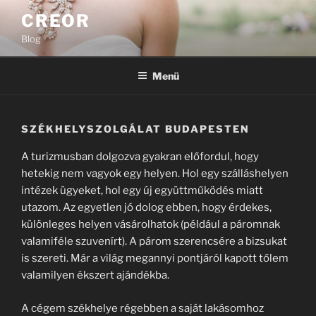
Tartalomhoz
CREOR
Blog
Menü
SZÉKHELYSZOLGÁLAT BUDAPESTEN
A turizmusban dolgozva gyakran előfordul, hogy
hetekig nem vagyok egy helyen. Hol egy szálláshelyen
intézek ügyeket, hol egy új együttműködés miatt
utazom. Az egyetlen jó dolog ebben, hogy érdekes,
különleges helyen vásárolhatok (például a páromnak
valamiféle szuvenírt). A párom szerencsére a bizsukat
is szereti. Már a világ megannyi pontjáról kapott tőlem
valamilyen ékszert ajándékba.
A cégem székhelye régebben a saját lakásomhoz