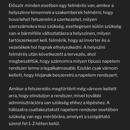
Először minden esetben egy felmérés van, amikor a
helyszínre kimennek a szakemberek felmérni, hogy
hova lehet felszerelni a szerkezetet, milyen
szerszámokra lesz szükség, esetlegesen külön szükség
van-e bármiféle változtatásra a helyszínen, milyen
tartószerkezet kell, felmérik, hogy az inverter és a
vezetékek hol fognak elhelyezkedni. A helyszíni
felmérés után következett a tervezés, ahol
megbeszéltük, hogy számomra milyen típusú napelem
rendszer lenne a legalkalmasabb. Ezután csak várnom
kellett, hogy hívjanak beszerelni a napelem rendszert.
Amikor a felszerelés megtörtént még várnom kellett
arra, hogy elinduljon a rendszer, mivel további
adminisztrációra van szükség ehhez a lépéshez. A
hálózatra csatlakoztatott napelem rendszer esetében
szükség van egy mérőórára, amelyet a szolgáltató
szerel fel 1-2 héten belül.