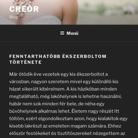
Tartalomhoz
CREOR
Blog
Menü
FENNTARTHATÓBB ÉKSZERBOLTOM
TÖRTÉNETE
Már ötödik éve vezetek egy kis ékszerboltot a
városban, nagyon szeretem mivel egy különálló kis
házat sikerült kibérelnem. A kis házikóban minden
megtalálható, még lakóhelynek is lehetne használni,
habár nem sok minden fér bele, de néha egy
búvóhelynek alkalmas lehet. Életem nagy részét itt
töltöm, ezért elgondolkoztam azon, hogy kialakítok egy
kisebb lakrészt az emeleten magam számára. Ehhez
először festékeket és tisztítószereket nézegettem az