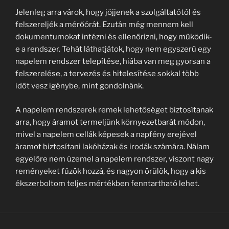
Jelenleg arra várok, hogy jöjjenek a szolgáltatótól és
felszereljék a mérőórát. Ezután még mennem kell
dokumentumokat intézni és ellenőrizni, hogy működik-
e a rendszer. Tehát láthatjátok, hogy nem egyszerű egy
napelem rendszer telepítése, hiába van meg gyorsan a
felszerelése, a tervezés és hitelesítése sokkal több
időt vesz igénybe, mint gondolnánk.
A napelem rendszerek remek lehetőséget biztosítanak
arra, hogy áramot termeljünk környezetbarát módon,
mivel a napelem cellák képesek a napfény erejével
áramot biztosítani lakóházak és irodák számára. Nálam
egyelőre nem üzemel a napelem rendszer, viszont nagy
reményeket fűzök hozzá, és nagyon örülök, hogy a kis
ékszerboltom teljes mértékben fenntartható lehet.