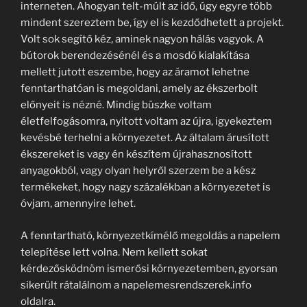
interneten. Ahogyan telt-múlt az idő, úgy egyre több
mindent szereztem be, így el is kezdődhetett a projekt.
Volt sok segítő kéz, aminek nagyon hálás vagyok. A
bútorok berendezésénél és a mosdó kialakítása
mellett jutott eszembe, hogy az áramot lehetne
fenntarthatóan is megoldani, amely az ékszerbolt
előnyeit is nézné. Mindig büszke voltam
életfelfogásomra, nyitott voltam az újra, igyekeztem
kevésbé terhelni a környezetet. Az általam árusított
ékszereket is vagy én készítem újrahasznosított
anyagokból, vagy olyan helyről szerzem be a kész
termékeket, hogy nagy százalékban a környezetet is
óvjam, amennyire lehet.
A fenntartható, környezetkímélő megoldás a napelem
telepítése lett volna. Nem kellett sokat
kérdezősködnöm ismerősi környezetemben, gyorsan
sikerült rátalálnom a napelemesrendszerek.info
oldalra.