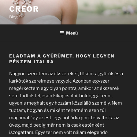
Tartalomhoz
CREOR
Blog
Menü
ELADTAM A GYŰRŰMET, HOGY LEGYEN
PÉNZEM ITALRA
Nagyon szeretem az ékszereket, főként a gyűrűk és a
karkötők szerelmese vagyok. Azonban egyszer
megérkeztem egy olyan pontra, amikor az ékszerek
sem tudtak teljesen kikapcsolni, boldoggá tenni,
ugyanis meghalt egy hozzám közelálló személy. Nem
tudtam, hogyan és miként tehetném ezen túl
magamat, így az esti egy pohárka port felváltotta az
üveg, majd pedig már nem is csak esténként
iszogattam. Egyszer nem volt nálam elegendő