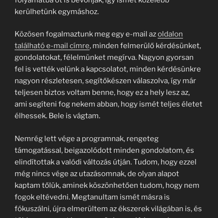
kerülhetünk egymáshoz.
Közösen fogalmaztunk meg egy e-mail az
oldalon
található e-mail címre
, minden felmerülő kérdésünket,
gondolatokat, félelmünket megírva. Nagyon gyorsan
fel is vették velünk a kapcsolatot, minden kérdésünkre
nagyon részletesen, segítőkészen válaszolva, így már
teljesen biztos voltam benne, hogy ez a hely lesz az,
ami segíteni fog nekem abban, hogy ismét teljes életet
élhessek. Bele is vágtam.
Nemrég lett vége a programnak, rengeteg
támogatással, beigazolódott minden gondolatom, és
elindítottak a valódi változás útján. Tudom, hogy ezzel
még nincs vége az utazásomnak, de olyan alapot
kaptam tőlük, aminek köszönhetően tudom, hogy nem
fogok eltévedni. Megtanultam ismét másra is
fókuszálni, újra elmerültem az ékszerek világában is, és