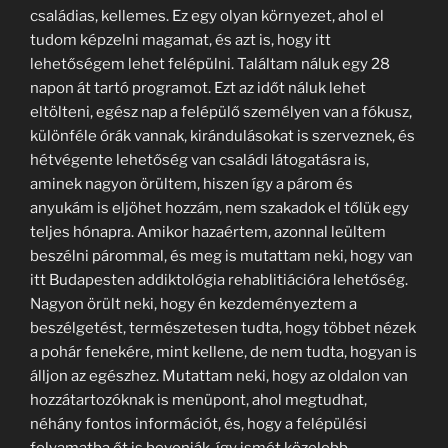
családias, kellemes. Ez egy olyan környezet, ahol el
tudom képzelni magamat, és azt is, hogy itt
lehetőségem lehet felépülni. Találtam náluk egy 28
napon át tartó programot. Ezt az időt náluk lehet
eltölteni, egész nap a felépülő személyen van a fókusz,
különféle órák vannak, kirándulásokat is szerveznek, és
hétvégente lehetőség van családi látogatásra is,
aminek nagyon örültem, hiszen így a párom és
anyukám is eljöhet hozzám, nem szakadok el tőlük egy
teljes hónapra. Amikor hazaértem, azonnal leültem
beszélni párommal, és meg is mutattam neki, hogy van
itt Budapesten addiktológia rehablitiációra lehetőség.
Nagyon örült neki, hogy én kezdeményeztem a
beszélgetést, természetesen tudta, hogy többet nézek
a pohár fenekére, mint kellene, de nem tudta, hogyan is
álljon az egészhez. Mutattam neki, hogy az oldalon van
hozzátartozóknak is menüpont, ahol megtudhat,
néhány fontos információt, és, hogy a felépülési
folyamatba őt is bevonják, így ismét közelebb