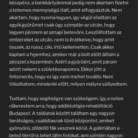
készpénz, a bankkártyámmal pedig nem akartam fizetni
a tetemes mennyiségű italt, amit elfogyasztok. Nem
akartam, hogy nyoma legyen, így végül eladtam az
egyik gyűrűmet csak úgy szimplán az utcán, hogy
legyen pénzem az aznapi betevőre. Leszólítottam az
embereket az utcán, nem is érzékelve, hogy amit
teszek, az rossz, ciki, irtó kellemetlen. Csak akkor
kaptam a fejemhez, amikor már a bolt előtt álltam a
pénzzel a kezemben. Azért a gyűrűért, amit párom
adott nekem a születésnapomra. Ekkor jött a
felismerés, hogy ez így nem mehet tovább. Nem
titkolhatom, mindenki előtt, milyen mélyre süllyedtem.
Tudtam, hogy segítségre van szükségem, így a neten
rákerestem arra, hogy addiktológia rehabilitáció
Budapest. A találatok között találtam egy nagyon
barátságos, családiasnak tűnő központot, amiket
gyönyörű, zöldellő fák vesznek körül. A galériában a
belső térről is lehet látni fotókat, ami szintén nagyon