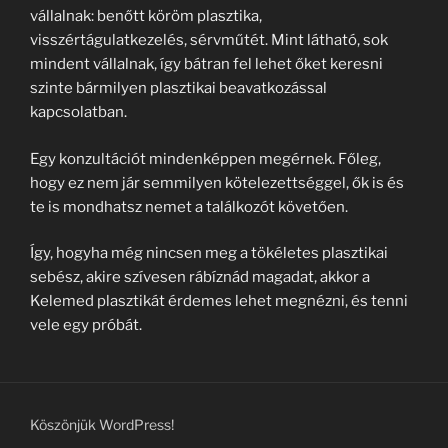
vállalnak: benőtt köröm plasztika,
visszértágulatkezelés, sérvműtét. Mint látható, sok
mindent vállalnak, így bátran fel lehet őket keresni
szinte bármilyen plasztikai beavatkozással
kapcsolatban.
Egy konzultációt mindenképpen megérnek. Főleg,
hogy ez nem jár semmilyen kötelezettséggel, ők is és
te is mondhatsz nemet a találkozót követően.
Így, hogyha még nincsen meg a tökéletes plasztikai
sebész, akire szívesen rábíznád magadat, akkor a
Kelemed plasztikát érdemes lehet megnézni, és tenni
vele egy próbát.
Köszönjük WordPress!