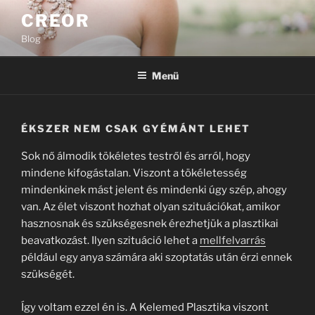
Tartalomhoz
CREOR
Blog
Menü
ÉKSZER NEM CSAK GYÉMÁNT LEHET
Sok nő álmodik tökéletes testről és arról, hogy
mindene kifogástalan. Viszont a tökéletesség
mindenkinek mást jelent és mindenki úgy szép, ahogy
van. Az élet viszont hozhat olyan szituációkat, amikor
hasznosnak és szükségesnek érezhetjük a plasztikai
beavatkozást. Ilyen szituáció lehet a
mellfelvarrás
például egy anya számára aki szoptatás után érzi ennek
szükségét.
Így voltam ezzel én is. A Kelemed Plasztika viszont