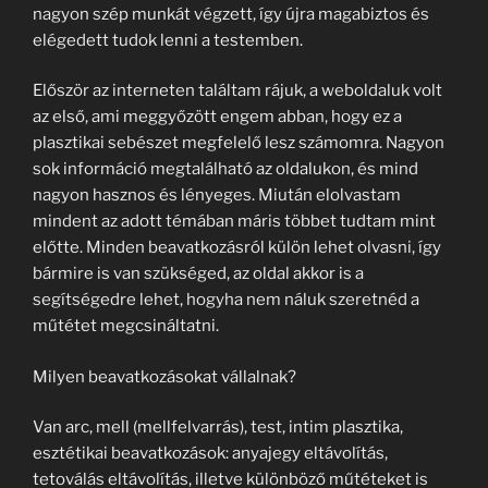
nagyon szép munkát végzett, így újra magabiztos és
elégedett tudok lenni a testemben.
Először az interneten találtam rájuk, a weboldaluk volt
az első, ami meggyőzött engem abban, hogy ez a
plasztikai sebészet megfelelő lesz számomra. Nagyon
sok információ megtalálható az oldalukon, és mind
nagyon hasznos és lényeges. Miután elolvastam
mindent az adott témában máris többet tudtam mint
előtte. Minden beavatkozásról külön lehet olvasni, így
bármire is van szükséged, az oldal akkor is a
segítségedre lehet, hogyha nem náluk szeretnéd a
műtétet megcsináltatni.
Milyen beavatkozásokat vállalnak?
Van arc, mell (mellfelvarrás), test, intim plasztika,
esztétikai beavatkozások: anyajegy eltávolítás,
tetoválás eltávolítás, illetve különböző műtéteket is